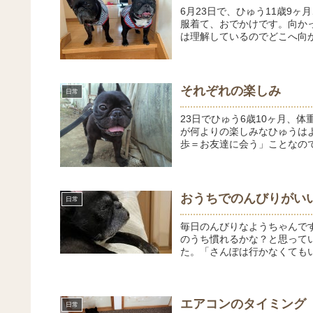
6月23日で、ひゅう11歳9ヶ月
服着て、おでかけです。向か
は理解しているのでどこへ向か
それぞれの楽しみ
日常
23日でひゅう6歳10ヶ月、体重
が何よりの楽しみなひゅうはよ
歩＝お友達に会う」ことなので
おうちでのんびりがい
日常
毎日のんびりなようちゃんで
のうち慣れるかな？と思って
た。「さんぽは行かなくてもい
エアコンのタイミング
日常