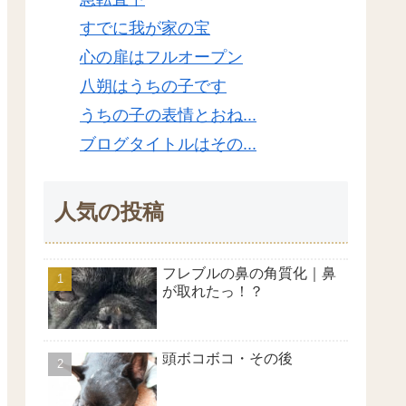
すでに我が家の宝
心の扉はフルオープン
八朔はうちの子です
うちの子の表情とおね...
ブログタイトルはその...
人気の投稿
フレブルの鼻の角質化｜鼻
が取れたっ！？
頭ボコボコ・その後