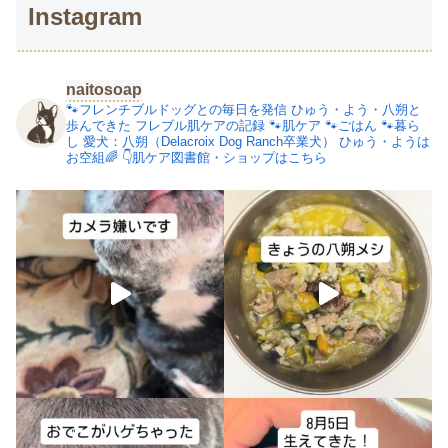
Instagram
naitosoap
🐾フレンチブルドッグとの毎日を発信
ひゅう・よう・八朔と
歩んできた
フレブル肌ケアの記録
🐾肌ケア
🐾ごはん
🐾暮ら
し
愛犬：八朔（Delacroix Dog Ranch卒業犬）
ひゅう・ようは
お空組🌈
👇肌ケア図書館・ショップはこちら