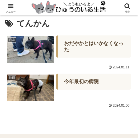
メニュー
検索
てんかん
日常
おだやかとはいかなくなっ
た
2024.01.11
動画
今年最初の病院
2024.01.06