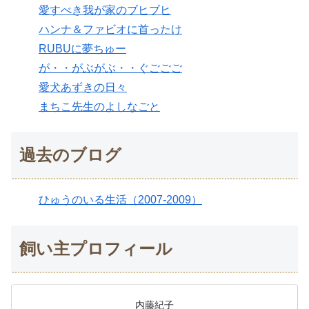
愛すべき我が家のブヒブヒ
ハンナ＆ファビオに首ったけ
RUBUに夢ちゅー
が・・がぶがぶ・・ぐごごご
愛犬あずきの日々
まちこ先生のよしなごと
過去のブログ
ひゅうのいる生活（2007-2009）
飼い主プロフィール
内藤紀子