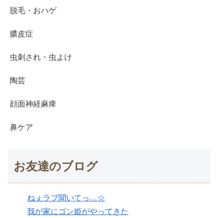
脱毛・おハゲ
膿皮症
虫刺され・虫よけ
陶芸
顔面神経麻痺
鼻ケア
お友達のブログ
ねぇラブ聞いてっ…☆
我が家にゴン姫がやってきた