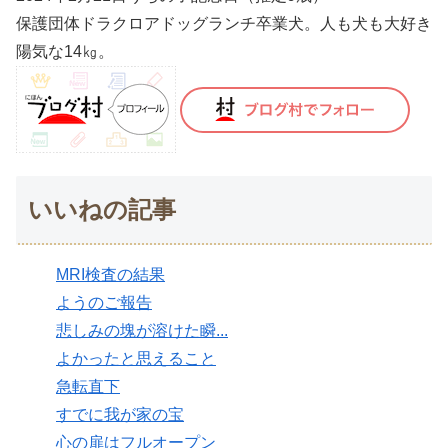
保護団体ドラクロアドッグランチ卒業犬。人も犬も大好き
陽気な14㎏。
いいねの記事
MRI検査の結果
ようのご報告
悲しみの塊が溶けた瞬...
よかったと思えること
急転直下
すでに我が家の宝
心の扉はフルオープン