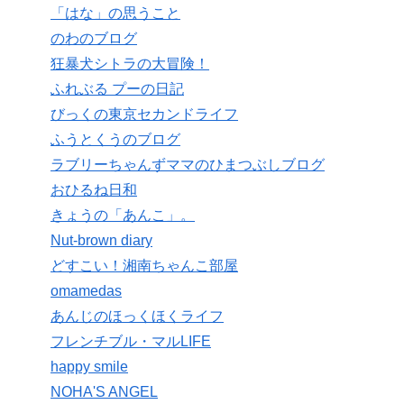
「はな」の思うこと
のわのブログ
狂暴犬シトラの大冒険！
ふれぶる プーの日記
びっくの東京セカンドライフ
ふうとくうのブログ
ラブリーちゃんずママのひまつぶしブログ
おひるね日和
きょうの「あんこ」。
Nut-brown diary
どすこい！湘南ちゃんこ部屋
omamedas
あんじのほっくほくライフ
フレンチブル・マルLIFE
happy smile
NOHA'S ANGEL