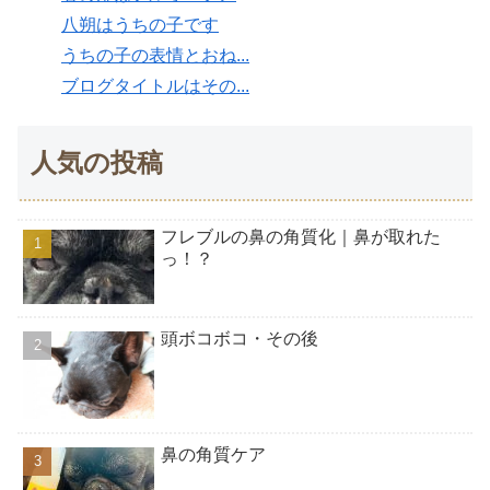
八朔はうちの子です
うちの子の表情とおね...
ブログタイトルはその...
人気の投稿
フレブルの鼻の角質化｜鼻が取れた
っ！？
頭ボコボコ・その後
鼻の角質ケア