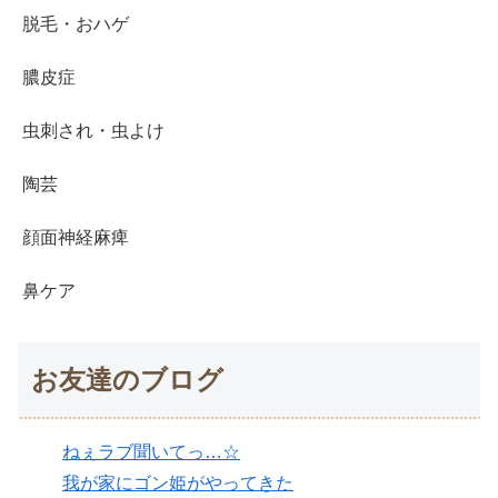
脱毛・おハゲ
膿皮症
虫刺され・虫よけ
陶芸
顔面神経麻痺
鼻ケア
お友達のブログ
ねぇラブ聞いてっ…☆
我が家にゴン姫がやってきた