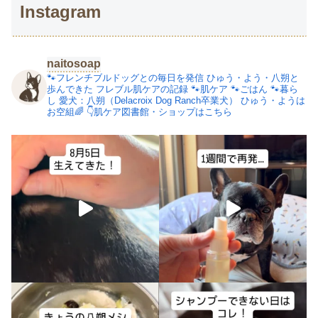
Instagram
naitosoap
🐾フレンチブルドッグとの毎日を発信
ひゅう・よう・八朔と
歩んできた
フレブル肌ケアの記録
🐾肌ケア
🐾ごはん
🐾暮ら
し
愛犬：八朔（Delacroix Dog Ranch卒業犬）
ひゅう・ようは
お空組🌈
👇肌ケア図書館・ショップはこちら