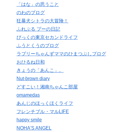
「はな」の思うこと
のわのブログ
狂暴犬シトラの大冒険！
ふれぶる プーの日記
びっくの東京セカンドライフ
ふうとくうのブログ
ラブリーちゃんずママのひまつぶしブログ
おひるね日和
きょうの「あんこ」。
Nut-brown diary
どすこい！湘南ちゃんこ部屋
omamedas
あんじのほっくほくライフ
フレンチブル・マルLIFE
happy smile
NOHA'S ANGEL