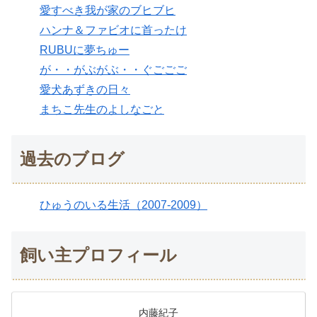
愛すべき我が家のブヒブヒ
ハンナ＆ファビオに首ったけ
RUBUに夢ちゅー
が・・がぶがぶ・・ぐごごご
愛犬あずきの日々
まちこ先生のよしなごと
過去のブログ
ひゅうのいる生活（2007-2009）
飼い主プロフィール
内藤紀子