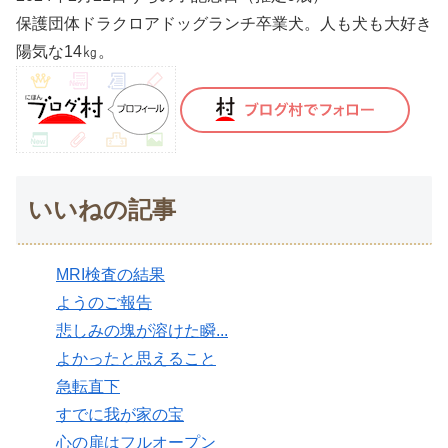
保護団体ドラクロアドッグランチ卒業犬。人も犬も大好き
陽気な14㎏。
いいねの記事
MRI検査の結果
ようのご報告
悲しみの塊が溶けた瞬...
よかったと思えること
急転直下
すでに我が家の宝
心の扉はフルオープン