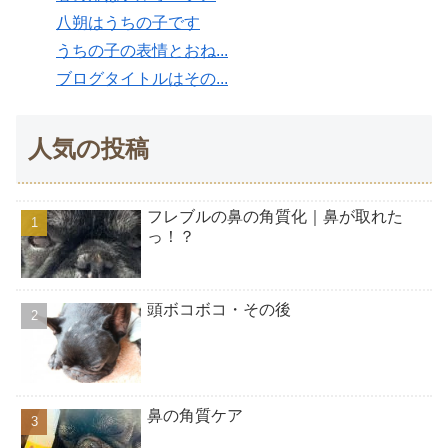
八朔はうちの子です
うちの子の表情とおね...
ブログタイトルはその...
人気の投稿
フレブルの鼻の角質化｜鼻が取れた
っ！？
頭ボコボコ・その後
鼻の角質ケア