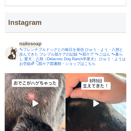
Instagram
naitosoap
🐾フレンチブルドッグとの毎日を発信
ひゅう・よう・八朔と
歩んできた
フレブル肌ケアの記録
🐾肌ケア
🐾ごはん
🐾暮ら
し
愛犬：八朔（Delacroix Dog Ranch卒業犬）
ひゅう・ようは
お空組🌈
👇肌ケア図書館・ショップはこちら