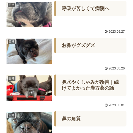
日常
呼吸が苦しくて病院へ
2023.03.27
日常
お鼻がグズグズ
2023.03.20
日常
鼻水やくしゃみが改善｜続
けてよかった漢方薬の話
2023.03.01
日常
鼻の角質