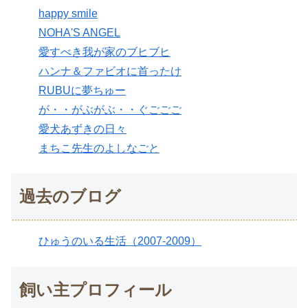
happy smile
NOHA'S ANGEL
愛すべき我が家のブヒブヒ
ハンナ＆ファビオに首ったけ
RUBUに夢ちゅー
が・・がぶがぶ・・ぐごごご
愛犬あずきの日々
まちこ先生のよしなごと
過去のブログ
ひゅうのいる生活（2007-2009）
飼い主プロフィール