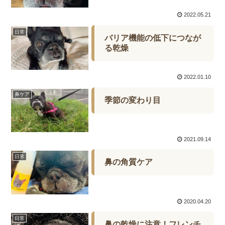
2022.05.21
日常
バリア機能の低下につなが
る乾燥
2022.01.10
鼻ケア
季節の変わり目
2021.09.14
日常
鼻の角質ケア
2020.04.20
日常
鼻の乾燥に注意！フレンチ