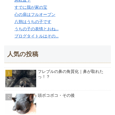
急転直下
すでに我が家の宝
心の扉はフルオープン
八朔はうちの子です
うちの子の表情とおね...
ブログタイトルはその...
人気の投稿
フレブルの鼻の角質化｜鼻が取れた
っ！？
頭ボコボコ・その後