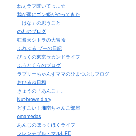
ねぇラブ聞いてっ…☆
我が家にゴン姫がやってきた
「はな」の思うこと
のわのブログ
狂暴犬シトラの大冒険！
ふれぶる プーの日記
びっくの東京セカンドライフ
ふうとくうのブログ
ラブリーちゃんずママのひまつぶしブログ
おひるね日和
きょうの「あんこ」。
Nut-brown diary
どすこい！湘南ちゃんこ部屋
omamedas
あんじのほっくほくライフ
フレンチブル・マルLIFE