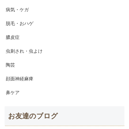
病気・ケガ
脱毛・おハゲ
膿皮症
虫刺され・虫よけ
陶芸
顔面神経麻痺
鼻ケア
お友達のブログ