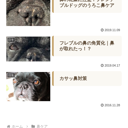
ブルドッグのうろこ鼻ケア
2019.11.09
日常
フレブルの鼻の角質化｜鼻
が取れたっ！？
2019.04.17
日常
カサッ鼻対策
2016.11.28
ホーム
鼻ケア