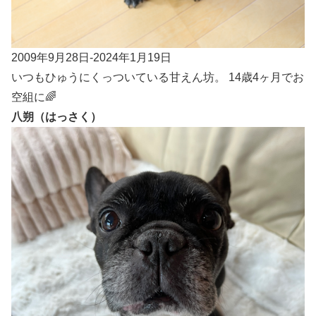
2009年9月28日-2024年1月19日
いつもひゅうにくっついている甘えん坊。 14歳4ヶ月でお
空組に🌈
八朔（はっさく）