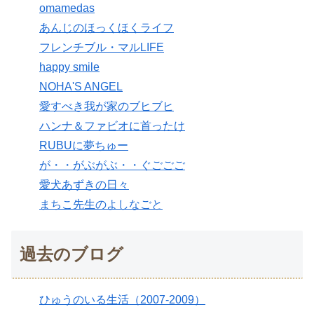
omamedas
あんじのほっくほくライフ
フレンチブル・マルLIFE
happy smile
NOHA'S ANGEL
愛すべき我が家のブヒブヒ
ハンナ＆ファビオに首ったけ
RUBUに夢ちゅー
が・・がぶがぶ・・ぐごごご
愛犬あずきの日々
まちこ先生のよしなごと
過去のブログ
ひゅうのいる生活（2007-2009）