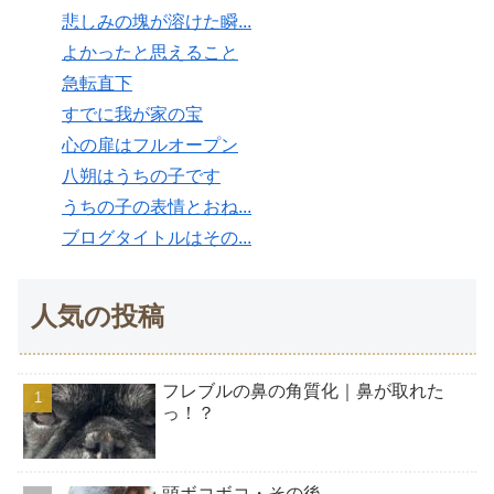
悲しみの塊が溶けた瞬...
よかったと思えること
急転直下
すでに我が家の宝
心の扉はフルオープン
八朔はうちの子です
うちの子の表情とおね...
ブログタイトルはその...
人気の投稿
フレブルの鼻の角質化｜鼻が取れた
っ！？
頭ボコボコ・その後