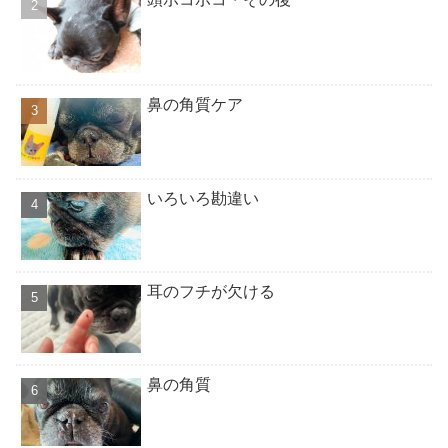
鼻の角質ケア
いろいろ勘違い
耳のフチが欠ける
鼻の角質