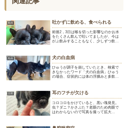
関連記事
吐かずに飲める、食べられる
動画
術後2，3日は喉を切った影響なのかお水
をたくさん飲んで吐いてましたが、今は
がぶ飲みすることもなく、少しずつ飲む
ことを覚えて吐くことがなくなりまし
た。食欲もでてきて食べたがりますが、
勢いよく食べると食べ物が鼻にいっちゃ
犬の白血病
動画
うのでスプーンで少しずつ...
ひゅうが調子を崩していたとき、検索で
きなかったワード「犬の白血病」ひゅう
の場合、症状的には体の浮腫みと多飲。
早い口呼吸。苦しいそぶりは見せない
で、4月21日（亡くなる5日前）もようの
外耳炎を気にしていました。最初の血液
耳のフチが欠ける
日常
検査（4/18）では、...
コロコロをかけていると、黒い塊発見。
虫？ダニ？かさぶた？老眼のため肉眼で
はわからないので写真を撮って拡大
（笑）八朔の毛とかさぶたでした。どこ
のかさぶたなのか、マッサージしながら
全身チェック。右耳のフチでした。耳の