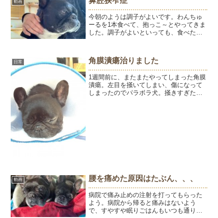
鼻腔狭窄症
動画
フチを触ると、かさぶたができ...
今朝のようは調子がよいです。わんちゅ
ーるを1本食べて、抱っこ～とやってきま
した。調子がよいといっても、食べた後
にむせるような感じになるし、鼻はぶぅ
ぶぅ言ってます。多くのフレブルがそう
であるようにようも鼻腔狭窄症です。鼻
角膜潰瘍治りました
日常
が小さいうえに、鼻の穴...
1週間前に、またまたやってしまった角膜
潰瘍。左目を掻いてしまい、傷になって
しまったのでパラボラ犬。掻きすぎたの
か、目の周りがはげてました。目薬と目
の周りの保湿と痒み止め、終日カラーで1
週間。今回は早めによくなりました。よ
かった、よかった。昨...
腰を痛めた原因はたぶん、、、
動画
病院で痛み止めの注射を打ってもらった
よう。病院から帰ると痛みはないよう
で、すやすや眠りごはんもいつも通りに