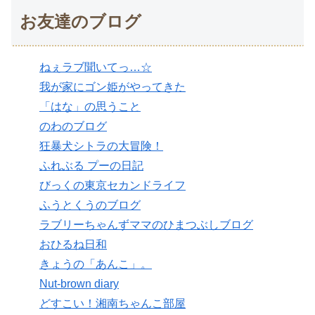
お友達のブログ
ねぇラブ聞いてっ…☆
我が家にゴン姫がやってきた
「はな」の思うこと
のわのブログ
狂暴犬シトラの大冒険！
ふれぶる プーの日記
びっくの東京セカンドライフ
ふうとくうのブログ
ラブリーちゃんずママのひまつぶしブログ
おひるね日和
きょうの「あんこ」。
Nut-brown diary
どすこい！湘南ちゃんこ部屋