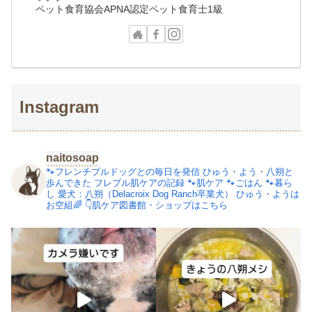
ペット食育協会APNA認定ペット食育士1級
Instagram
naitosoap
🐾フレンチブルドッグとの毎日を発信
ひゅう・よう・八朔と
歩んできた
フレブル肌ケアの記録
🐾肌ケア
🐾ごはん
🐾暮ら
し
愛犬：八朔（Delacroix Dog Ranch卒業犬）
ひゅう・ようは
お空組🌈
👇肌ケア図書館・ショップはこちら