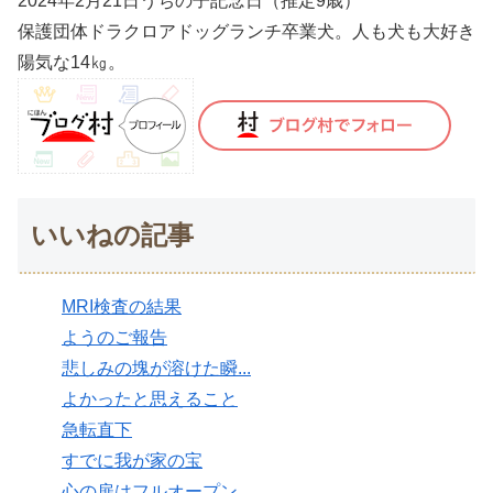
2024年2月21日うちの子記念日（推定9歳）
保護団体ドラクロアドッグランチ卒業犬。人も犬も大好き
陽気な14㎏。
いいねの記事
MRI検査の結果
ようのご報告
悲しみの塊が溶けた瞬...
よかったと思えること
急転直下
すでに我が家の宝
心の扉はフルオープン