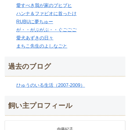
愛すべき我が家のブヒブヒ
ハンナ＆ファビオに首ったけ
RUBUに夢ちゅー
が・・がぶがぶ・・ぐごごご
愛犬あずきの日々
まちこ先生のよしなごと
過去のブログ
ひゅうのいる生活（2007-2009）
飼い主プロフィール
内藤紀子