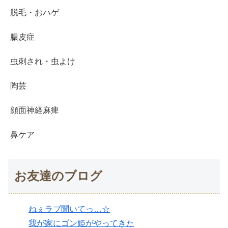
脱毛・おハゲ
膿皮症
虫刺され・虫よけ
陶芸
顔面神経麻痺
鼻ケア
お友達のブログ
ねぇラブ聞いてっ…☆
我が家にゴン姫がやってきた