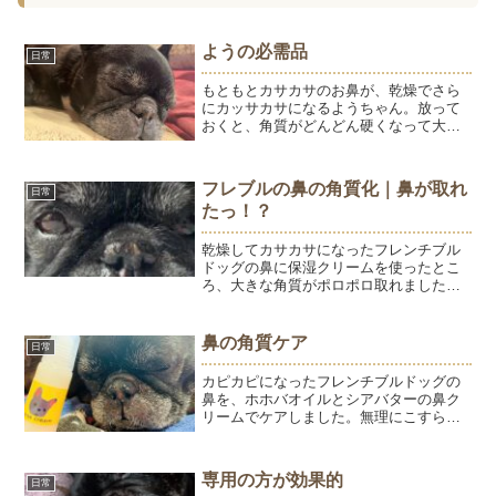
ようの必需品
日常
もともとカサカサのお鼻が、乾燥でさら
にカッサカサになるようちゃん。放って
おくと、角質がどんどん硬くなって大き
な塊で剥がれ落ちます。こんな感じに↓よ
うの必需品、鼻クリーム。以前は肉球ク
リームを鼻に塗っていました。肉球クリ
フレブルの鼻の角質化｜鼻が取れ
日常
ームでもいいんだけど、...
たっ！？
乾燥してカサカサになったフレンチブル
ドッグの鼻に保湿クリームを使ったとこ
ろ、大きな角質がポロポロ取れました。
鼻の角質化や乾燥対策、毎日の保湿ケア
についてご紹介します。
鼻の角質ケア
日常
カピカピになったフレンチブルドッグの
鼻を、ホホバオイルとシアバターの鼻ク
リームでケアしました。無理にこすらず
保湿することで角質がやわらかくなり、
つるんとした鼻へ。毎日の鼻ケアの様子
をご紹介します。
専用の方が効果的
日常