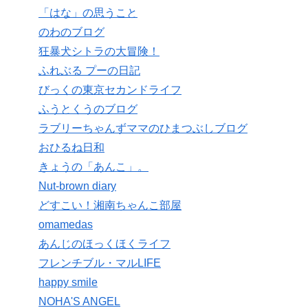
「はな」の思うこと
のわのブログ
狂暴犬シトラの大冒険！
ふれぶる プーの日記
びっくの東京セカンドライフ
ふうとくうのブログ
ラブリーちゃんずママのひまつぶしブログ
おひるね日和
きょうの「あんこ」。
Nut-brown diary
どすこい！湘南ちゃんこ部屋
omamedas
あんじのほっくほくライフ
フレンチブル・マルLIFE
happy smile
NOHA'S ANGEL