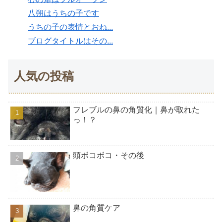
八朔はうちの子です
うちの子の表情とおね...
ブログタイトルはその...
人気の投稿
フレブルの鼻の角質化｜鼻が取れた
っ！？
頭ボコボコ・その後
鼻の角質ケア