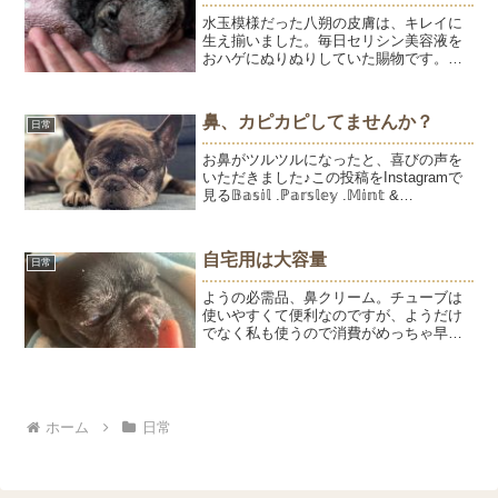
水玉模様だった八朔の皮膚は、キレイに
生え揃いました。毎日セリシン美容液を
おハゲにぬりぬりしていた賜物です。つ
いでにカサカサの鼻にもセリシン美容液
をつけていましたが、こちらはなかなか
改善されず💦今朝は久しぶりに鼻クリー
鼻、カピカピしてませんか？
日常
ムでケア。ひと塗りで、ポ...
お鼻がツルツルになったと、喜びの声を
いただきました♪この投稿をInstagramで
見る𝔹𝕒𝕤𝕚𝕝 .ℙ𝕒𝕣𝕤𝕝𝕖𝕪 .𝕄𝕚𝕟𝕥 &
𝕄𝕚𝕙𝕠(@bpm514414)がシェアした投稿ひ
ゅうと同じ2007年組、13才の女の子パセ
リちゃん。たった...
自宅用は大容量
日常
ようの必需品、鼻クリーム。チューブは
使いやすくて便利なのですが、ようだけ
でなく私も使うので消費がめっちゃ早い
です。ゴミも出ちゃうしもったいないの
で、ビンにたっぷり作ってます。冷蔵庫
で冷やして、万能保湿クリームのできあ
がり♡ホホバオイルは角質...
ホーム
日常