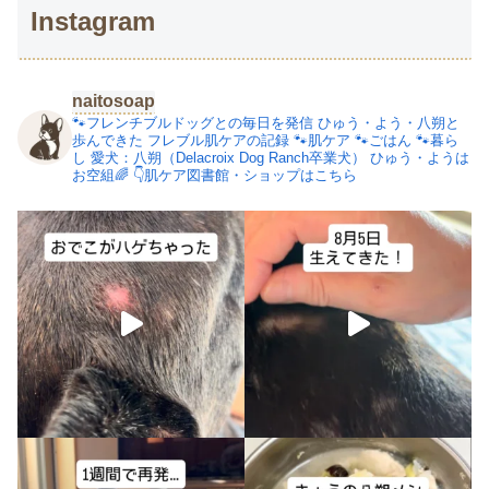
Instagram
naitosoap
🐾フレンチブルドッグとの毎日を発信
ひゅう・よう・八朔と
歩んできた
フレブル肌ケアの記録
🐾肌ケア
🐾ごはん
🐾暮ら
し
愛犬：八朔（Delacroix Dog Ranch卒業犬）
ひゅう・ようは
お空組🌈
👇肌ケア図書館・ショップはこちら