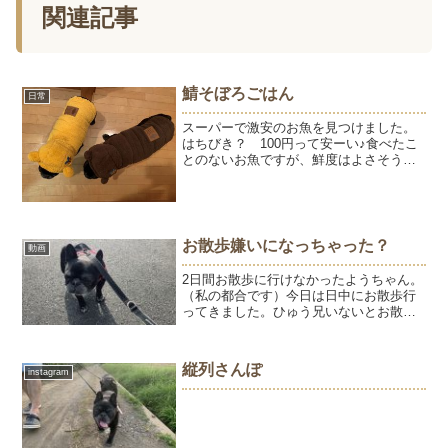
関連記事
鯖そぼろごはん
日常
スーパーで激安のお魚を見つけました。
はちびき？ 100円って安ーい♪食べたこ
とのないお魚ですが、鮮度はよさそうな
のでひゅうようの晩ごはんに決定♡その
ままオリーブ油で焼いてほぐして、そぼ
ろごはんにしました。魚は煮るよりも焼
いた方が食いつきがい...
お散歩嫌いになっちゃった？
動画
2日間お散歩に行けなかったようちゃん。
（私の都合です）今日は日中にお散歩行
ってきました。ひゅう兄いないとお散歩
が楽しくないらしい。カートに乗せれば
済むんだけど、運動不足も気になるので
今日はカートなしです。リードをつけて
縦列さんぽ
instagram
いると、自分が止まれば...