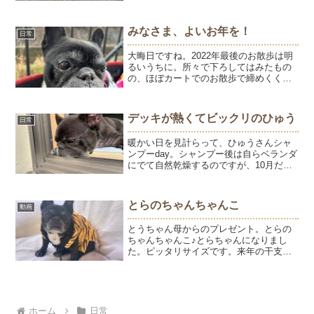
みなさま、よいお年を！
日常
大晦日ですね。2022年最後のお散歩は明
るいうちに。所々で下ろしてはみたもの
の、ほぼカートでのお散歩で締めくくり
となりました。ようちゃんペースで過ご
した2022年。来年も元気で過ごしてくれ
たらそれが一番です。ブログやインスタ
デッキが熱くてビックリのひゅう
日常
でようを見守って...
暖かい日を見計らって、ひゅうさんシャ
ンプーday。シャンプー後は自らベランダ
にでて自然乾燥するのですが、10月だと
いうのにデッキが熱すぎて戻ってきまし
た。1日おきに季節が変わる「地球温暖
化」リアルに感じます。とはいえ、夕方
とらのちゃんちゃんこ
動画
になれば秋らしくお...
とうちゃん母からのプレゼント。とらの
ちゃんちゃんこ♪とらちゃんになりまし
た。ピッタリサイズです。来年の干支は
寅だものね。いつもかわいいお洋服をあ
りがとうございます♡我が家で一番衣装
持ちのようです。今日のお散歩は調子よ
く歩きました。とうちゃん...
ホーム
日常