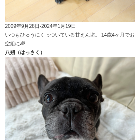
2009年9月28日-2024年1月19日
いつもひゅうにくっついている甘えん坊。 14歳4ヶ月でお
空組に🌈
八朔（はっさく）