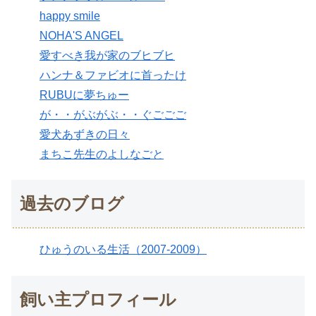
happy smile
NOHA'S ANGEL
愛すべき我が家のブヒブヒ
ハンナ＆ファビオに首ったけ
RUBUに夢ちゅー
が・・がぶがぶ・・ぐごごご
愛犬あずきの日々
まちこ先生のよしなごと
過去のブログ
ひゅうのいる生活（2007-2009）
飼い主プロフィール