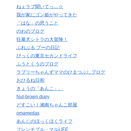
ねぇラブ聞いてっ…☆
我が家にゴン姫がやってきた
「はな」の思うこと
のわのブログ
狂暴犬シトラの大冒険！
ふれぶる プーの日記
びっくの東京セカンドライフ
ふうとくうのブログ
ラブリーちゃんずママのひまつぶしブログ
おひるね日和
きょうの「あんこ」。
Nut-brown diary
どすこい！湘南ちゃんこ部屋
omamedas
あんじのほっくほくライフ
フレンチブル・マルLIFE