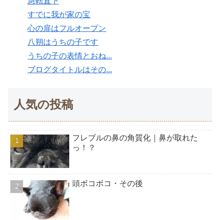
急転直下
すでに我が家の宝
心の扉はフルオープン
八朔はうちの子です
うちの子の表情とおね...
ブログタイトルはその...
人気の投稿
フレブルの鼻の角質化｜鼻が取れた
っ！？
頭ボコボコ・その後