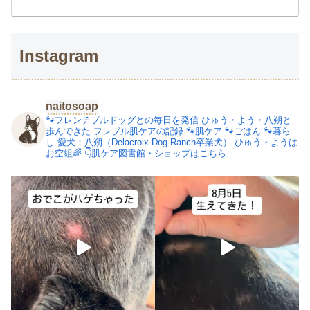
Instagram
naitosoap
🐾フレンチブルドッグとの毎日を発信
ひゅう・よう・八朔と
歩んできた
フレブル肌ケアの記録
🐾肌ケア
🐾ごはん
🐾暮ら
し
愛犬：八朔（Delacroix Dog Ranch卒業犬）
ひゅう・ようは
お空組🌈
👇肌ケア図書館・ショップはこちら