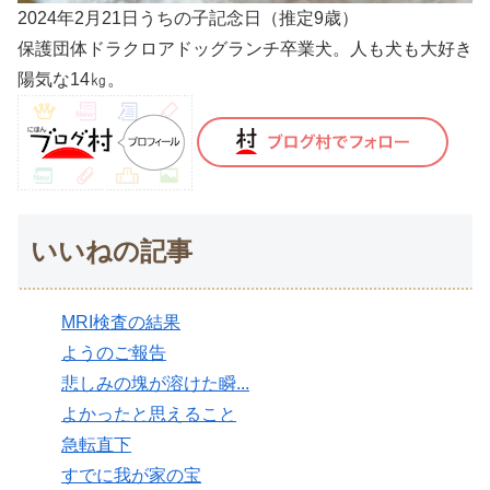
2024年2月21日うちの子記念日（推定9歳）
保護団体ドラクロアドッグランチ卒業犬。人も犬も大好き
陽気な14㎏。
いいねの記事
MRI検査の結果
ようのご報告
悲しみの塊が溶けた瞬...
よかったと思えること
急転直下
すでに我が家の宝