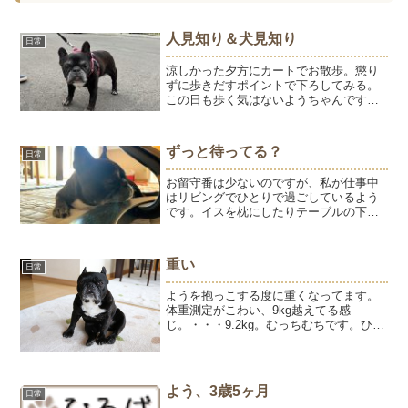
人見知り＆犬見知り
日常
涼しかった夕方にカートでお散歩。懲り
ずに歩きだすポイントで下ろしてみる。
この日も歩く気はないようちゃんです。
固まっていると、お友達わんこのママに
会う。お友達はお空組わんこなので、お
散歩で会うのは久しぶり。ようちゃん♪っ
ずっと待ってる？
日常
て声をかけてもらっても...
お留守番は少ないのですが、私が仕事中
はリビングでひとりで過ごしているよう
です。イスを枕にしたりテーブルの下で
寝ていることが多いです。でも、仕事部
屋から戻ってリビングのドアを開ける
と、こんな感じで待ってます。戻ってく
重い
日常
る気配を感じて待っているの...
ようを抱っこする度に重くなってます。
体重測定がこわい、9kg越えてる感
じ。・・・9.2kg。むっちむちです。ひゅ
うは12.5kgでベスト体重♪相変わらずカメ
ラを向けると背を向けます。食欲はひゅ
うの方が旺盛です。ようはごはんを少な
めにして、自...
よう、3歳5ヶ月
日常