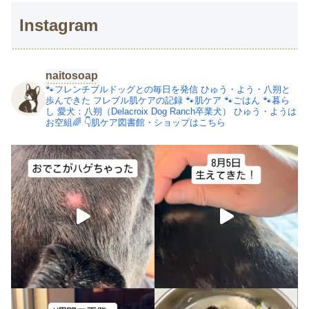
Instagram
naitosoap
🐾フレンチブルドッグとの毎日を発信
ひゅう・よう・八朔と
歩んできた
フレブル肌ケアの記録
🐾肌ケア
🐾ごはん
🐾暮ら
し
愛犬：八朔（Delacroix Dog Ranch卒業犬）
ひゅう・ようは
お空組🌈
👇肌ケア図書館・ショップはこちら