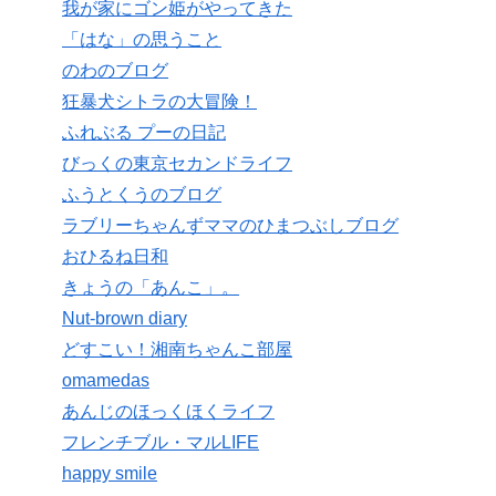
我が家にゴン姫がやってきた
「はな」の思うこと
のわのブログ
狂暴犬シトラの大冒険！
ふれぶる プーの日記
びっくの東京セカンドライフ
ふうとくうのブログ
ラブリーちゃんずママのひまつぶしブログ
おひるね日和
きょうの「あんこ」。
Nut-brown diary
どすこい！湘南ちゃんこ部屋
omamedas
あんじのほっくほくライフ
フレンチブル・マルLIFE
happy smile