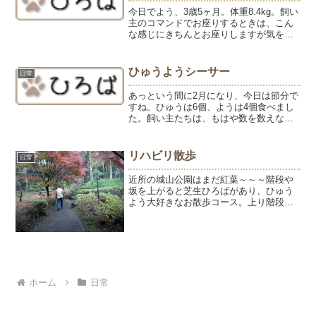
今日でよう、3歳5ヶ月。体重8.4kg。飼い
主のコマンドでお座りするときは、こん
な感じにきちんとお座りしますが気を抜
いた時のお座りは、後ろ足を投げ出すス
タイル。他の犬種ではあまり見かけない
けど、フレブルはこの座り方する子が多
ひゅうようシーサー
日常
い気がします。
あっという間に2月になり、今日は節分で
すね。ひゅうは6個、ようは4個食べまし
た。飼い主たちは、もはや数を数えなが
ら食べることはできませーん。今日は陶
芸教室の日。ひゅうようシーサーを作っ
てます。ようシーサー。モデルのようち
リハビリ散歩
日常
ゃん。み、耳が大きす...
近所の城山公園はまだ紅葉～～～階段や
坂を上がると芝生ひろばがあり、ひゅう
よう大好きなお散歩コース。上り階段は
後ろ足の筋力をつけるのによい。（下り
は腰に負担がかかるのでNGです）たっぷ
り2時間弱の散歩で、最後はやっぱりとう
ちゃんに担がれてご帰...
ホーム
日常