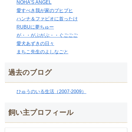
NOHA'S ANGEL
愛すべき我が家のブヒブヒ
ハンナ＆ファビオに首ったけ
RUBUに夢ちゅー
が・・がぶがぶ・・ぐごごご
愛犬あずきの日々
まちこ先生のよしなごと
過去のブログ
ひゅうのいる生活（2007-2009）
飼い主プロフィール