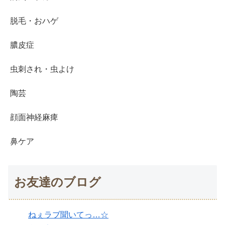
脱毛・おハゲ
膿皮症
虫刺され・虫よけ
陶芸
顔面神経麻痺
鼻ケア
お友達のブログ
ねぇラブ聞いてっ…☆