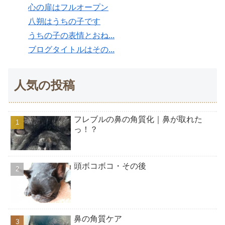
心の扉はフルオープン
八朔はうちの子です
うちの子の表情とおね...
ブログタイトルはその...
人気の投稿
フレブルの鼻の角質化｜鼻が取れた
っ！？
頭ボコボコ・その後
鼻の角質ケア