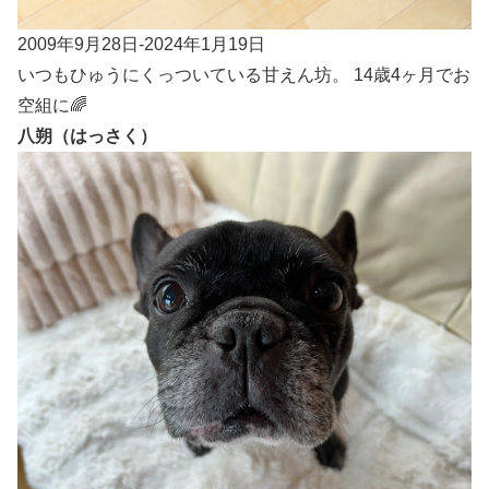
2009年9月28日-2024年1月19日
いつもひゅうにくっついている甘えん坊。 14歳4ヶ月でお
空組に🌈
八朔（はっさく）