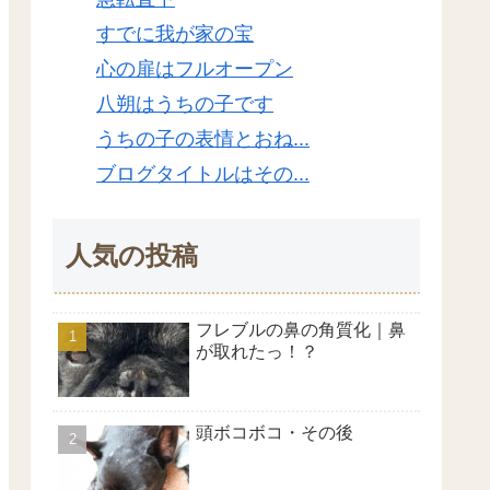
すでに我が家の宝
心の扉はフルオープン
八朔はうちの子です
うちの子の表情とおね...
ブログタイトルはその...
人気の投稿
フレブルの鼻の角質化｜鼻
が取れたっ！？
頭ボコボコ・その後