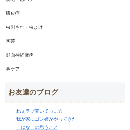
膿皮症
虫刺され・虫よけ
陶芸
顔面神経麻痺
鼻ケア
お友達のブログ
ねぇラブ聞いてっ…☆
我が家にゴン姫がやってきた
「はな」の思うこと