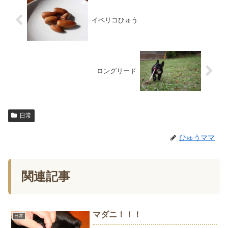
イベリコひゅう
ロングリード
日常
ひゅうママ
関連記事
マダニ！！！
日常