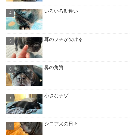
いろいろ勘違い
耳のフチが欠ける
鼻の角質
小さなナゾ
シニア犬の日々