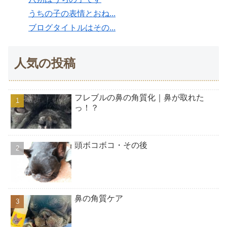
うちの子の表情とおね...
ブログタイトルはその...
人気の投稿
フレブルの鼻の角質化｜鼻が取れた
っ！？
頭ボコボコ・その後
鼻の角質ケア