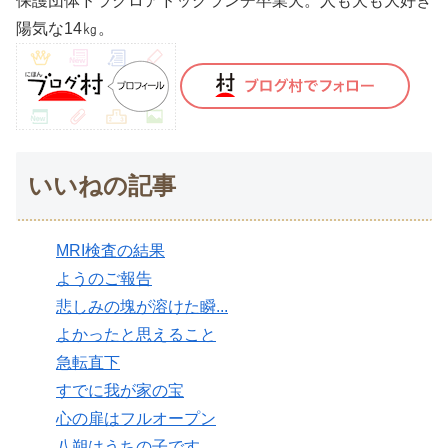
保護団体ドラクロアドッグランチ卒業犬。人も犬も大好き
陽気な14㎏。
いいねの記事
MRI検査の結果
ようのご報告
悲しみの塊が溶けた瞬...
よかったと思えること
急転直下
すでに我が家の宝
心の扉はフルオープン
八朔はうちの子です