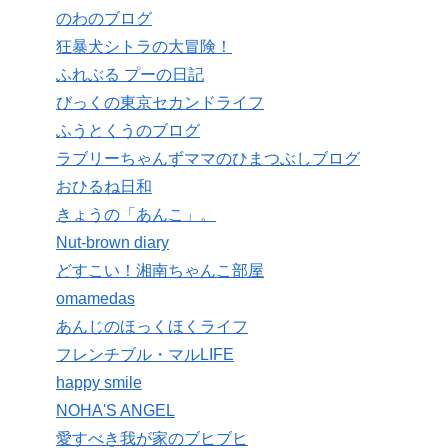
のわのブログ
狂暴犬シトラの大冒険！
ふれぶる プーの日記
びっくの東京セカンドライフ
ふうとくうのブログ
ラブリーちゃんずママのひまつぶしブログ
おひるね日和
きょうの「あんこ」。
Nut-brown diary
どすこい！湘南ちゃんこ部屋
omamedas
あんじのほっくほくライフ
フレンチブル・マルLIFE
happy smile
NOHA'S ANGEL
愛すべき我が家のブヒブヒ