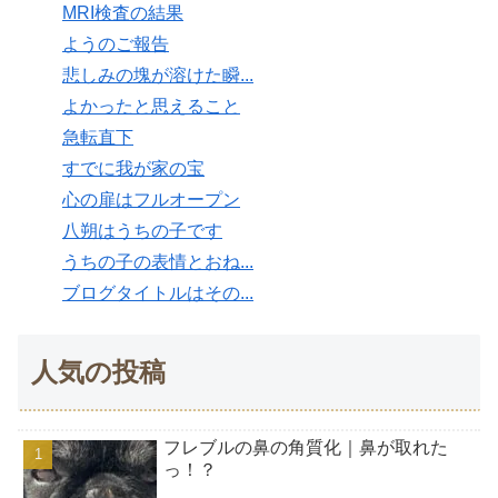
MRI検査の結果
ようのご報告
悲しみの塊が溶けた瞬...
よかったと思えること
急転直下
すでに我が家の宝
心の扉はフルオープン
八朔はうちの子です
うちの子の表情とおね...
ブログタイトルはその...
人気の投稿
フレブルの鼻の角質化｜鼻が取れた
っ！？