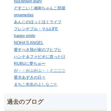
Nut-brown diary
どすこい！湘南ちゃんこ部屋
omamedas
あんじのほっくほくライフ
フレンチブル・マルLIFE
happy smile
NOHA'S ANGEL
愛すべき我が家のブヒブヒ
ハンナ＆ファビオに首ったけ
RUBUに夢ちゅー
が・・がぶがぶ・・ぐごごご
愛犬あずきの日々
まちこ先生のよしなごと
過去のブログ