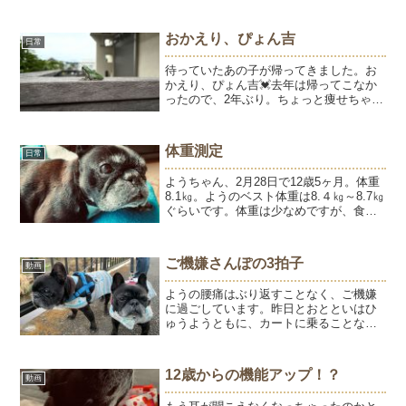
ようも一緒に乗ります。過保護だ。。。
と思いつつ、熱中症は怖...
おかえり、ぴょん吉
日常
待っていたあの子が帰ってきました。お
かえり、ぴょん吉💓去年は帰ってこなか
ったので、2年ぶり。ちょっと痩せちゃっ
た？そういえば、今年は蚊が少ない気が
する。それともおじいちゃんになった？
2016年2017年2018年は見つけられず。
体重測定
日常
2019年2...
ようちゃん、2月28日で12歳5ヶ月。体重
8.1㎏。ようのベスト体重は8.４㎏～8.7㎏
ぐらいです。体重は少なめですが、食欲
はあるし、まぁまぁ調子よく過ごしてい
ます。抱っこした感じはさほど変わりな
いですが、おしりから足の筋肉はやせた
ご機嫌さんぽの3拍子
動画
感じがし...
ようの腰痛はぶり返すことなく、ご機嫌
に過ごしています。昨日とおとといはひ
ゅうようともに、カートに乗ることなく
完歩。1年に数えるくらいしかないことが
2日連続なんてすごい。味付けに失敗した
黒豆を毎日たべているから？鶏レバー、
12歳からの機能アップ！？
動画
白菜、ごはん、黒豆。...