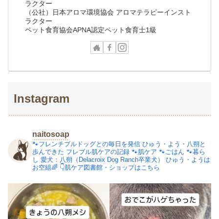
ラクター
（公社）日本アロマ環境協会 アロマテラピーインスト
ラクター
ペット食育協会APNA認定ペット食育士1級
Instagram
naitosoap
🐾フレンチブルドッグとの毎日を発信
ひゅう・よう・八朔と
歩んできた
フレブル肌ケアの記録
🐾肌ケア
🐾ごはん
🐾暮ら
し
愛犬：八朔（Delacroix Dog Ranch卒業犬）
ひゅう・ようは
お空組🌈
👇肌ケア図書館・ショップはこちら