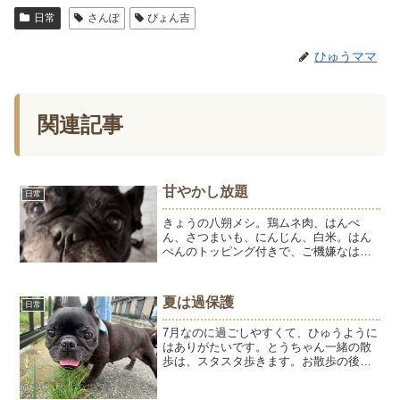
日常
さんぽ
ぴょん吉
ひゅうママ
関連記事
甘やかし放題
日常
きょうの八朔メシ。鶏ムネ肉、はんぺ
ん、さつまいも、にんじん、白米。はん
ぺんのトッピング付きで、ご機嫌なはっ
ちゃんでした。ハーネスを取り出すと、1
日のうちで一番うれしそうな顔になりま
す。日中にお散歩に行ける季節になり、
夏は過保護
日常
歩く距離も長くなりました...
7月なのに過ごしやすくて、ひゅうように
はありがたいです。とうちゃん一緒の散
歩は、スタスタ歩きます。お散歩の後半
になると、ひゅうが立ち止まってカート
に乗せろの合図。要求時の目力が強い。