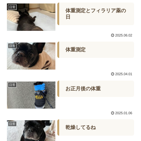
日常
体重測定とフィラリア薬の
日
2025.06.02
日常
体重測定
2025.04.01
日常
お正月後の体重
2025.01.06
日常
乾燥してるね