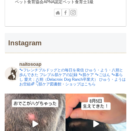
ペット食育協会APNA認定ペット食育士1級
Instagram
naitosoap
🐾フレンチブルドッグとの毎日を発信
ひゅう・よう・八朔と
歩んできた
フレブル肌ケアの記録
🐾肌ケア
🐾ごはん
🐾暮ら
し
愛犬：八朔（Delacroix Dog Ranch卒業犬）
ひゅう・ようは
お空組🌈
👇肌ケア図書館・ショップはこちら