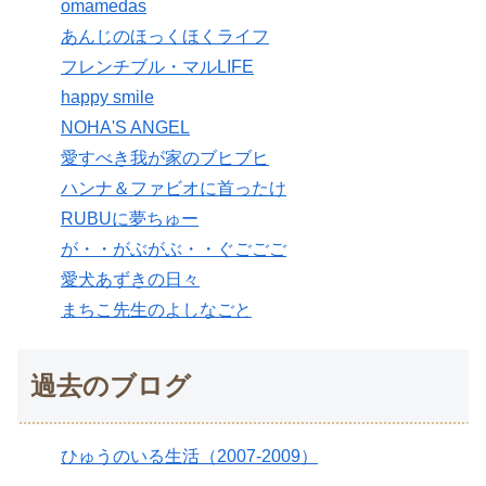
omamedas
あんじのほっくほくライフ
フレンチブル・マルLIFE
happy smile
NOHA'S ANGEL
愛すべき我が家のブヒブヒ
ハンナ＆ファビオに首ったけ
RUBUに夢ちゅー
が・・がぶがぶ・・ぐごごご
愛犬あずきの日々
まちこ先生のよしなごと
過去のブログ
ひゅうのいる生活（2007-2009）