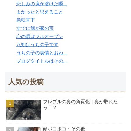
悲しみの塊が溶けた瞬...
よかったと思えること
急転直下
すでに我が家の宝
心の扉はフルオープン
八朔はうちの子です
うちの子の表情とおね...
ブログタイトルはその...
人気の投稿
フレブルの鼻の角質化｜鼻が取れた
っ！？
頭ボコボコ・その後