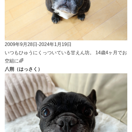
2009年9月28日-2024年1月19日
いつもひゅうにくっついている甘えん坊。 14歳4ヶ月でお
空組に🌈
八朔（はっさく）