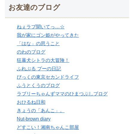
お友達のブログ
ねぇラブ聞いてっ…☆
我が家にゴン姫がやってきた
「はな」の思うこと
のわのブログ
狂暴犬シトラの大冒険！
ふれぶる プーの日記
びっくの東京セカンドライフ
ふうとくうのブログ
ラブリーちゃんずママのひまつぶしブログ
おひるね日和
きょうの「あんこ」。
Nut-brown diary
どすこい！湘南ちゃんこ部屋