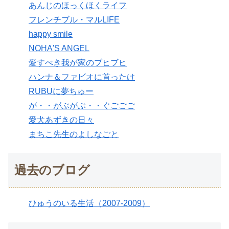
あんじのほっくほくライフ
フレンチブル・マルLIFE
happy smile
NOHA'S ANGEL
愛すべき我が家のブヒブヒ
ハンナ＆ファビオに首ったけ
RUBUに夢ちゅー
が・・がぶがぶ・・ぐごごご
愛犬あずきの日々
まちこ先生のよしなごと
過去のブログ
ひゅうのいる生活（2007-2009）