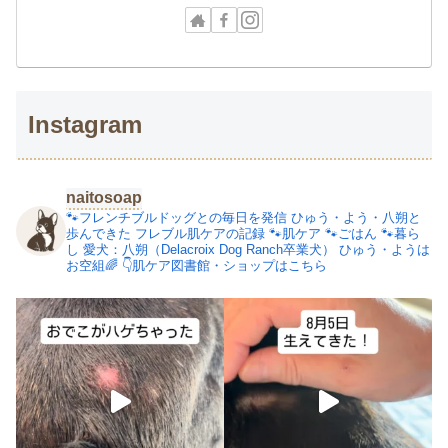
Instagram
naitosoap
🐾フレンチブルドッグとの毎日を発信
ひゅう・よう・八朔と
歩んできた
フレブル肌ケアの記録
🐾肌ケア
🐾ごはん
🐾暮ら
し
愛犬：八朔（Delacroix Dog Ranch卒業犬）
ひゅう・ようは
お空組🌈
👇肌ケア図書館・ショップはこちら