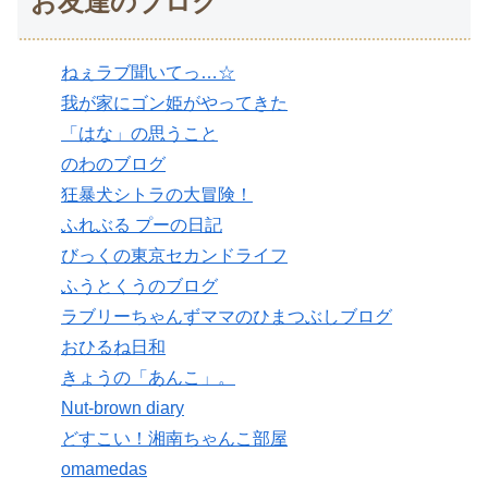
お友達のブログ
ねぇラブ聞いてっ…☆
我が家にゴン姫がやってきた
「はな」の思うこと
のわのブログ
狂暴犬シトラの大冒険！
ふれぶる プーの日記
びっくの東京セカンドライフ
ふうとくうのブログ
ラブリーちゃんずママのひまつぶしブログ
おひるね日和
きょうの「あんこ」。
Nut-brown diary
どすこい！湘南ちゃんこ部屋
omamedas