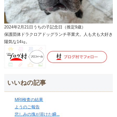
2024年2月21日うちの子記念日（推定9歳）
保護団体ドラクロアドッグランチ卒業犬。人も犬も大好き
陽気な14㎏。
いいねの記事
MRI検査の結果
ようのご報告
悲しみの塊が溶けた瞬...