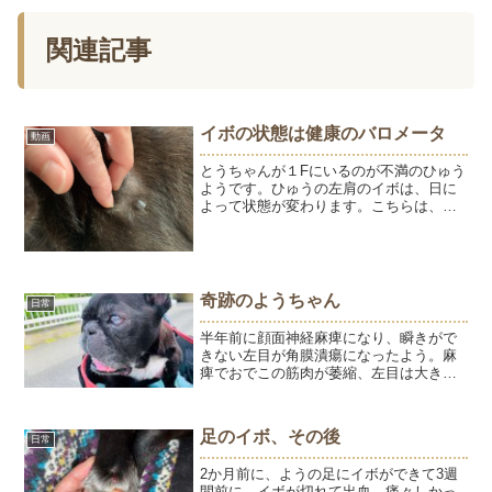
関連記事
イボの状態は健康のバロメータ
動画
とうちゃんが１Fにいるのが不満のひゅう
ようです。ひゅうの左肩のイボは、日に
よって状態が変わります。こちらは、パ
ンパンに腫れて病院に行った2018年11月
のイボ。今日のイボ。小さくなりまし
た。パンパンに腫れていたのがしぼんだ
だけとも言えますが...
奇跡のようちゃん
日常
半年前に顔面神経麻痺になり、瞬きがで
きない左目が角膜潰瘍になったよう。麻
痺でおでこの筋肉が萎縮、左目は大きな
傷。顔から表情が消え、かわいいようの
顔が変わっていった6月。呼吸がすぐに苦
しくなって、お散歩はひゅうより先にカ
足のイボ、その後
日常
ートに乗って、舌は左に...
2か月前に、ようの足にイボができて3週
間前に、イボが切れて出血。痛々しかっ