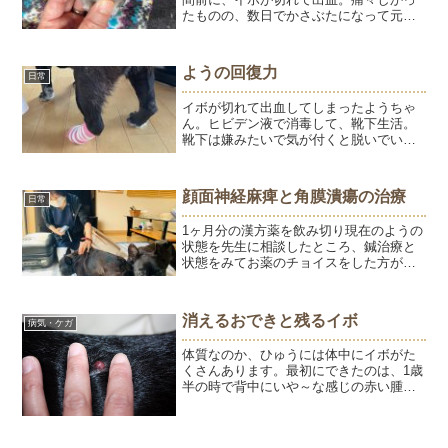
たものの、数日でかさぶたになって元の
大きさの半分ぐらいになりました。その
イボは今、こんな感じに。なくなるか、
小さくなることを期待していたら元通り
ようの回復力
日常
って。。。イボもようち...
イボが切れて出血してしまったようちゃ
ん。ヒビデン液で消毒して、靴下生活。
靴下は嫌みたいで気が付くと脱いでいた
けど何度も履かせ直して靴下履いて1日過
ごしました。出血も止まり、今朝はちょ
っと変形した小さなイボに。いやいや、
顔面神経麻痺と角膜潰瘍の治療
日常
ようちゃんの回復力はス...
1ヶ月分の漢方薬を飲み切り現在のようの
状態を先生に相談したところ、鍼治療と
状態をみてお薬のチョイスをした方がい
いということで、往診をお願いしまし
た。Corn-Lily Animal Holistic Clinicの大野
真智子先生。時間をかけ...
消えるおできと残るイボ
病気・ケガ
体質なのか、ひゅうには体中にイボがた
くさんあります。最初にできたのは、1歳
半の時で背中にいや～な感じの赤い腫瘍
でした。これはその時の画像です。、検
査の結果、組織球種という良性の腫瘍で
数ヶ月で跡形もなくなくなりました。こ