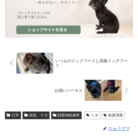
いつものドッグフードと高級ドッグフー
ド
お揃いハーネス
日常
病気・ケガ
顔面神経麻痺
イボ
角膜潰瘍
ひゅうママ