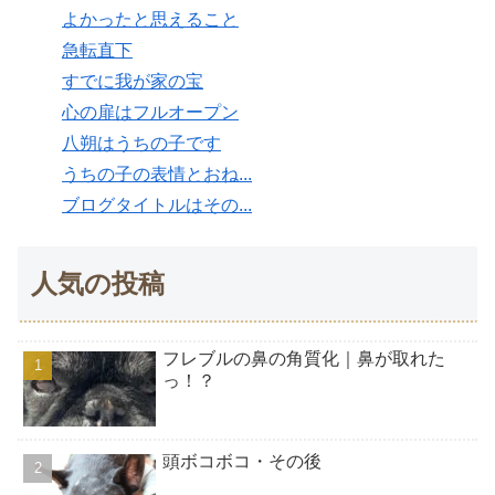
よかったと思えること
急転直下
すでに我が家の宝
心の扉はフルオープン
八朔はうちの子です
うちの子の表情とおね...
ブログタイトルはその...
人気の投稿
フレブルの鼻の角質化｜鼻が取れた
っ！？
頭ボコボコ・その後