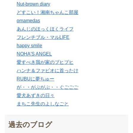
Nut-brown diary
どすこい！湘南ちゃんこ部屋
omamedas
あんじのほっくほくライフ
フレンチブル・マルLIFE
happy smile
NOHA'S ANGEL
愛すべき我が家のブヒブヒ
ハンナ＆ファビオに首ったけ
RUBUに夢ちゅー
が・・がぶがぶ・・ぐごごご
愛犬あずきの日々
まちこ先生のよしなごと
過去のブログ