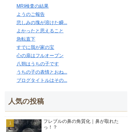
MRI検査の結果
ようのご報告
悲しみの塊が溶けた瞬...
よかったと思えること
急転直下
すでに我が家の宝
心の扉はフルオープン
八朔はうちの子です
うちの子の表情とおね...
ブログタイトルはその...
人気の投稿
フレブルの鼻の角質化｜鼻が取れた
っ！？