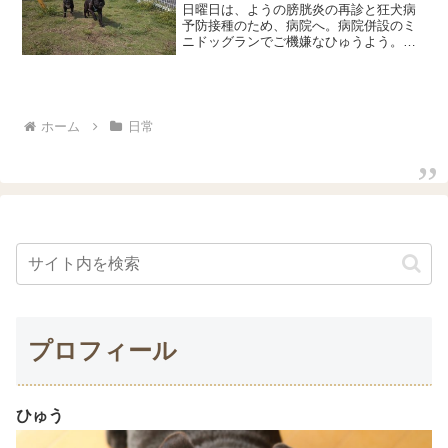
日曜日は、ようの膀胱炎の再診と狂犬病
予防接種のため、病院へ。病院併設のミ
ニドッグランでご機嫌なひゅうよう。一
緒に走り回ったのは一瞬で、ひゅうはほ
ふく前進とお外チェックにいそしみよう
はひとりで何往復もして、数分でバテバ
テ。ドッグランで楽しそう...
ホーム
日常
プロフィール
ひゅう