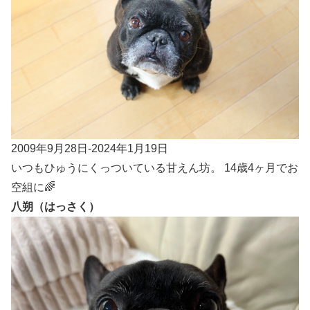
2009年9月28日-2024年1月19日
いつもひゅうにくっついている甘えん坊。 14歳4ヶ月でお
空組に🌈
八朔（はっさく）