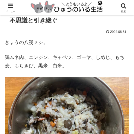
メニュー
検索
不思議と引き継ぐ
2024.08.31
きょうの八朔メシ。
鶏ムネ肉、ニンジン、キャベツ、ゴーヤ、しめじ、もち
麦、もちきび、黒米、白米。