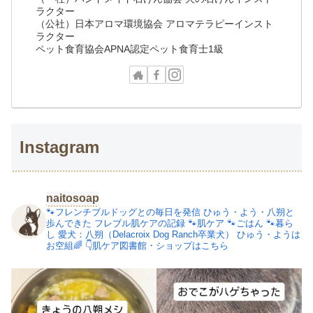
ラクター
（公社）日本アロマ環境協会 アロマテラピーインスト
ラクター
ペット食育協会APNA認定ペット食育士1級
Instagram
naitosoap
🐾フレンチブルドッグとの毎日を発信
ひゅう・よう・八朔と
歩んできた
フレブル肌ケアの記録
🐾肌ケア
🐾ごはん
🐾暮ら
し
愛犬：八朔（Delacroix Dog Ranch卒業犬）
ひゅう・ようは
お空組🌈
👇肌ケア図書館・ショップはこちら