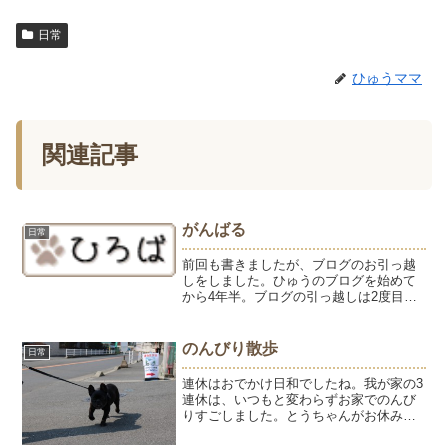
日常
ひゅうママ
関連記事
がんばる
日常
前回も書きましたが、ブログのお引っ越
しをしました。ひゅうのブログを始めて
から4年半。ブログの引っ越しは2度目で
す。引っ越しの理由は、Wordpressを覚
えたかったから。まずはブログで慣れよ
うかと。なんでもできるWordpressです
のんびり散歩
日常
が、知...
連休はおでかけ日和でしたね。我が家の3
連休は、いつもと変わらずお家でのんび
りすごしました。とうちゃんがお休みの
日は、みんなで散歩。目指すは久々の公
園。いいお天気でしたが、ようにはもう