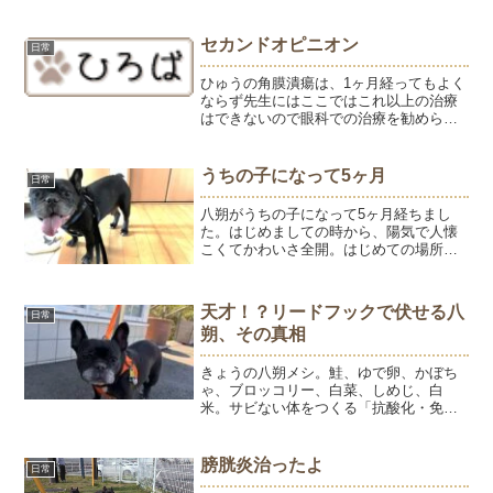
暑くてたまんない。まったく表情が違う
ひゅうよう。ようは呼吸...
セカンドオピニオン
日常
ひゅうの角膜潰瘍は、1ヶ月経ってもよく
ならず先生にはここではこれ以上の治療
はできないので眼科での治療を勧められ
ました。あまり遠いと通院が大変なので
近くで探したところ昨年9月に開業した平
塚動物総合医療センターに眼科があった
うちの子になって5ヶ月
日常
ので行ってきました。...
八朔がうちの子になって5ヶ月経ちまし
た。はじめましての時から、陽気で人懐
こくてかわいさ全開。はじめての場所で
も、よく寝て、よく食べて、ころころと
甘えて、お散歩好きで、わんちゃんとの
距離感もすごく上手。シャンプーや歯磨
天才！？リードフックで伏せる八
日常
きさえも、最初からやらせ...
朔、その真相
きょうの八朔メシ。鮭、ゆで卵、かぼち
ゃ、ブロッコリー、白菜、しめじ、白
米。サビない体をつくる「抗酸化・免
疫」グループ老化の原因となる「酸化」
を防ぎ、病気に負けない体力を維持する
グループです。 鮭： 強力な抗酸化成分ア
膀胱炎治ったよ
日常
スタキサンチンが、全身の...