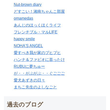
Nut-brown diary
どすこい！湘南ちゃんこ部屋
omamedas
あんじのほっくほくライフ
フレンチブル・マルLIFE
happy smile
NOHA'S ANGEL
愛すべき我が家のブヒブヒ
ハンナ＆ファビオに首ったけ
RUBUに夢ちゅー
が・・がぶがぶ・・ぐごごご
愛犬あずきの日々
まちこ先生のよしなごと
過去のブログ