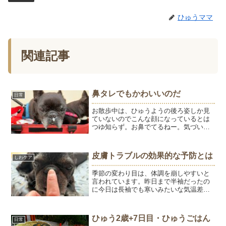
ひゅうママ
関連記事
鼻タレでもかわいいのだ
日常
お散歩中は、ひゅうようの後ろ姿しか見
ていないのでこんな顔になっているとは
つゆ知らず。お鼻でてるねー。気づいた
ときは拭きますが、しばらくして「でて
ないよね？」一応確認すると、でてるー
ーーーーー！またまた拭いて家に入って
皮膚トラブルの効果的な予防とは
しわケア
片付けて、顔を見るとまた...
季節の変わり目は、体調を崩しやすいと
言われています。昨日まで半袖だったの
に今日は長袖でも寒いみたいな気温差
や、空気の乾燥。若い時は大丈夫だった
ことが大丈夫じゃなくなってくるお年
頃。肌は特に敏感で、ふっと自分の手を
ひゅう2歳+7日目・ひゅうごはん
日常
見ると、血管が目だったりしわ...