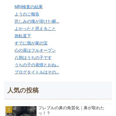
MRI検査の結果
ようのご報告
悲しみの塊が溶けた瞬...
よかったと思えること
急転直下
すでに我が家の宝
心の扉はフルオープン
八朔はうちの子です
うちの子の表情とおね...
ブログタイトルはその...
人気の投稿
フレブルの鼻の角質化｜鼻が取れた
っ！？