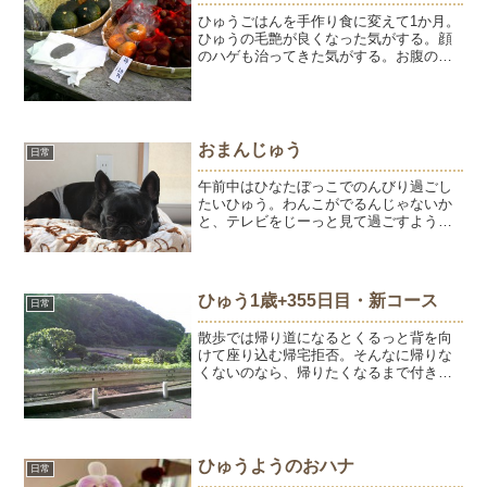
ひゅうごはんを手作り食に変えて1か月。
ひゅうの毛艶が良くなった気がする。顔
のハゲも治ってきた気がする。お腹の調
子もよい。お米と野菜と魚のオジヤ。手
はかかるけど、フードより経済的♪そんな
ひゅうごはんの味方は散歩コースにある
無人直売所。かぼちゃ...
おまんじゅう
日常
午前中はひなたぼっこでのんびり過ごし
たいひゅう。わんこがでるんじゃないか
と、テレビをじーっと見て過ごすよう。
お留守番の時間になると、ぴったり顔を
くっつけてお昼寝。黒まんじゅう２つ。
ひゅう1歳+355日目・新コース
日常
散歩では帰り道になるとくるっと背を向
けて座り込む帰宅拒否。そんなに帰りな
くないのなら、帰りたくなるまで付き合
おうじゃないか！ひゅうに連れてこられ
たあらたなコースは坂道を登っていくと
広い畑があった。ひゅうは立ち止まって
畑とその先の山を見つめて...
ひゅうようのおハナ
日常