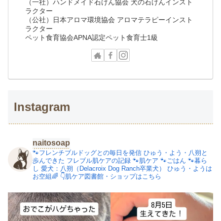
（一社）ハンドメイド石けん協会 犬の石けんインスト
ラクター
（公社）日本アロマ環境協会 アロマテラピーインスト
ラクター
ペット食育協会APNA認定ペット食育士1級
Instagram
naitosoap
🐾フレンチブルドッグとの毎日を発信
ひゅう・よう・八朔と
歩んできた
フレブル肌ケアの記録
🐾肌ケア
🐾ごはん
🐾暮ら
し
愛犬：八朔（Delacroix Dog Ranch卒業犬）
ひゅう・ようは
お空組🌈
👇肌ケア図書館・ショップはこちら