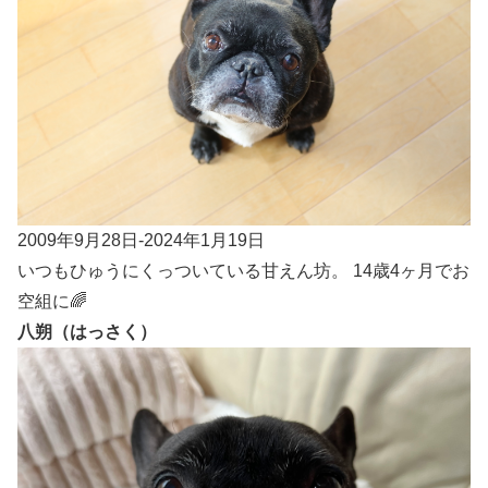
2009年9月28日-2024年1月19日
いつもひゅうにくっついている甘えん坊。 14歳4ヶ月でお
空組に🌈
八朔（はっさく）