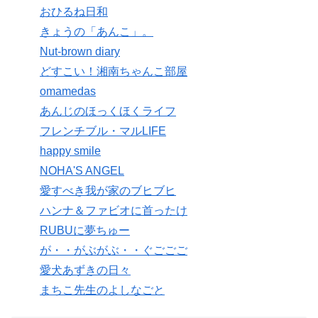
おひるね日和
きょうの「あんこ」。
Nut-brown diary
どすこい！湘南ちゃんこ部屋
omamedas
あんじのほっくほくライフ
フレンチブル・マルLIFE
happy smile
NOHA'S ANGEL
愛すべき我が家のブヒブヒ
ハンナ＆ファビオに首ったけ
RUBUに夢ちゅー
が・・がぶがぶ・・ぐごごご
愛犬あずきの日々
まちこ先生のよしなごと