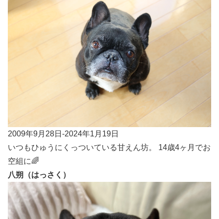
2009年9月28日-2024年1月19日
いつもひゅうにくっついている甘えん坊。 14歳4ヶ月でお
空組に🌈
八朔（はっさく）