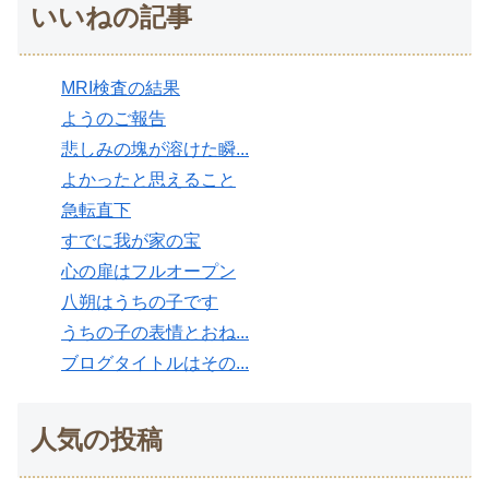
いいねの記事
MRI検査の結果
ようのご報告
悲しみの塊が溶けた瞬...
よかったと思えること
急転直下
すでに我が家の宝
心の扉はフルオープン
八朔はうちの子です
うちの子の表情とおね...
ブログタイトルはその...
人気の投稿