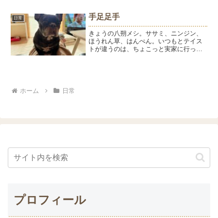
手足足手
日常
きょうの八朔メシ。ササミ、ニンジン、
ほうれん草、はんぺん。いつもとテイス
トが違うのは、ちょこっと実家に行って
きまして母が八朔にと持たせてくれたご
はんです。全体的にいつもより具が大き
い（笑）歯が少ない八朔は食べにくそう
でしたが、攻略法を編み出...
ホーム
日常
プロフィール