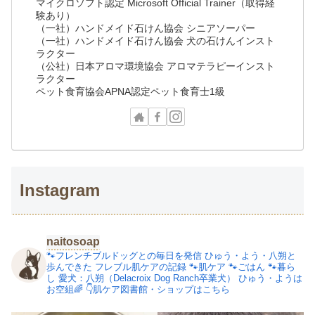
マイクロソフト認定 Microsoft Official Trainer（取得経
験あり）
（一社）ハンドメイド石けん協会 シニアソーパー
（一社）ハンドメイド石けん協会 犬の石けんインスト
ラクター
（公社）日本アロマ環境協会 アロマテラピーインスト
ラクター
ペット食育協会APNA認定ペット食育士1級
Instagram
naitosoap
🐾フレンチブルドッグとの毎日を発信
ひゅう・よう・八朔と
歩んできた
フレブル肌ケアの記録
🐾肌ケア
🐾ごはん
🐾暮ら
し
愛犬：八朔（Delacroix Dog Ranch卒業犬）
ひゅう・ようは
お空組🌈
👇肌ケア図書館・ショップはこちら