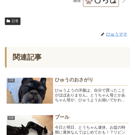
感情
日常
ひゅうママ
関連記事
ひゅうのおさがり
日常
ひゅうようの洋服は、自分で買ったこと
がほぼありません。とうちゃん母とかあ
ちゃん母が、ひゅうようお揃いでかわい
いのをいつもプレゼントしてくれたの
で、今も大切に着ています。これはひゅ
うのおさがり。ひゅうは白、ようはピン
プール
日常
クのお揃いでした。今は、白...
今日と明日、とうちゃん連休。お盆の時
期に連休なんてはじめてかも！？リビン