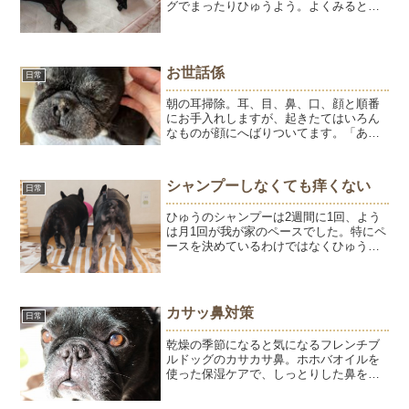
グでまったりひゅうよう。よくみると、
こんな状態になってます。特に予定もな
く過ごす夏休み。そうだ、プールを買い
に行こう♪とホームセンターへ。予想通
り、楽しそうには見えない...
お世話係
日常
朝の耳掃除。耳、目、鼻、口、顔と順番
にお手入れしますが、起きたてはいろん
なものが顔にへばりついてます。「あ
ー、すっきり💓」可愛くなったね。涼し
かった夕方にとうちゃん一緒のさんぽ。
調子よく歩きます。同じくらい過ごしや
シャンプーしなくても痒くない
日常
すい日でも、とうちゃんいな...
ひゅうのシャンプーは2週間に1回、よう
は月1回が我が家のペースでした。特にペ
ースを決めているわけではなくひゅうが
フケっぽくなったり掻きだしたら洗うよ
うにしていたら、大体そのくらいのペー
スになります。ようはひゅうのペースに
合わせて、ついでに洗...
カサッ鼻対策
日常
乾燥の季節になると気になるフレンチブ
ルドッグのカサカサ鼻。ホホバオイルを
使った保湿ケアで、しっとりした鼻を保
つ我が家の方法をご紹介します。