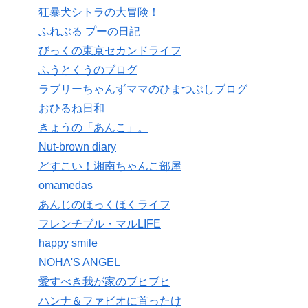
狂暴犬シトラの大冒険！
ふれぶる プーの日記
びっくの東京セカンドライフ
ふうとくうのブログ
ラブリーちゃんずママのひまつぶしブログ
おひるね日和
きょうの「あんこ」。
Nut-brown diary
どすこい！湘南ちゃんこ部屋
omamedas
あんじのほっくほくライフ
フレンチブル・マルLIFE
happy smile
NOHA'S ANGEL
愛すべき我が家のブヒブヒ
ハンナ＆ファビオに首ったけ