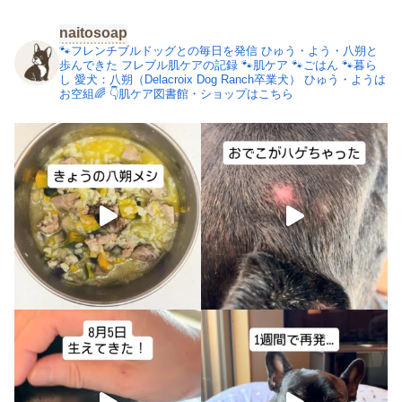
naitosoap
🐾フレンチブルドッグとの毎日を発信
ひゅう・よう・八朔と
歩んできた
フレブル肌ケアの記録
🐾肌ケア
🐾ごはん
🐾暮ら
し
愛犬：八朔（Delacroix Dog Ranch卒業犬）
ひゅう・ようは
お空組🌈
👇肌ケア図書館・ショップはこちら