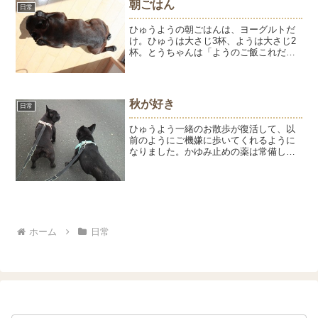
は一度もない私ですが。日曜日に行って
朝ごはん
日常
きました。大磯...
ひゅうようの朝ごはんは、ヨーグルトだ
け。ひゅうは大さじ3杯、ようは大さじ2
杯。とうちゃんは「ようのご飯これだ
け？」とはじめて気付いたようでびっく
りしてた。もう3年以上、毎朝同じなんで
すけどね。今朝気付いたってこっちがび
っくりです。これしか食...
秋が好き
日常
ひゅうよう一緒のお散歩が復活して、以
前のようにご機嫌に歩いてくれるように
なりました。かゆみ止めの薬は常備して
いますが、薬を塗らなくても、ほとんど
痒がることが無くなったここ数週間。本
当に夏が過ぎるとほっとします。寒くな
る前に、足やお腹がふっさ...
ホーム
日常