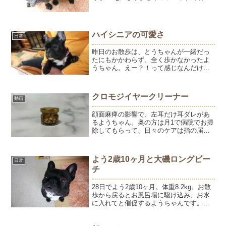
が、優しいお兄ちゃんになり細かった顔
が、正方形のおっさん顔になりおっさん
らしく、ごはんと散歩以外は寝て過ごす
日々になりま...
ハイシニアの可愛さ
日常
昨日のお散歩は、とうちゃんが一緒だっ
たにもかかわらず、全く歩かなかったよ
うちゃん。えー？！って感じなんだけ
ど、「帰る？」と聞くとくるっと向きを
変えて玄関にまっしぐらでした。あまり
にもスタスタとおうちに戻ったので「よ
クロモジイヤークリーナー
動画
うちゃん、ちょっとがんばっ...
顔面麻痺の影響で、左耳だけ耳ダレがあ
るようちゃん。奥の方は月1で病院でお掃
除してもらって、日々のケアは指の届く
範囲をイヤークリーナーで拭いていま
す。病院で処方されたイヤークリーナー
から、手作りのクロモジイヤークリーナ
よう2歳10ヶ月と大磯ロングビー
日常
ーに変えて10日ほど経ち...
チ
28日でよう2歳10ヶ月。体重8.2kg。お散
歩から戻るとお風呂場に駆け込み、お水
に入れてと催促するようちゃんです。お
水嫌いなひゅうと同じく、どんなに暑く
てもプールや海に入りたいと思ったこと