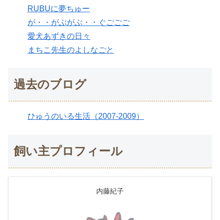
RUBUに夢ちゅー
が・・がぶがぶ・・ぐごごご
愛犬あずきの日々
まちこ先生のよしなごと
過去のブログ
ひゅうのいる生活（2007-2009）
飼い主プロフィール
内藤紀子