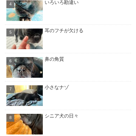
いろいろ勘違い
耳のフチが欠ける
鼻の角質
小さなナゾ
シニア犬の日々