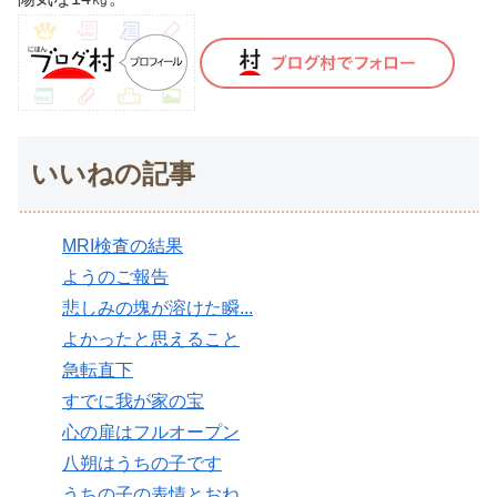
いいねの記事
MRI検査の結果
ようのご報告
悲しみの塊が溶けた瞬...
よかったと思えること
急転直下
すでに我が家の宝
心の扉はフルオープン
八朔はうちの子です
うちの子の表情とおね...