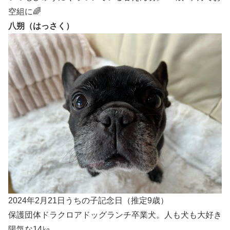
空組に🌈
八朔（はっさく）
2024年2月21日うちの子記念日（推定9歳）
保護団体ドラクロアドッグランチ卒業犬。人も犬も大好き
陽気な14㎏。