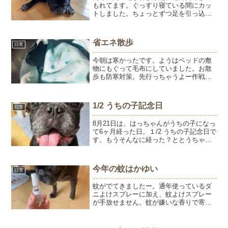
もれてます。ぐっすり寝ている間にカッ
トしました。ちょっとずつ足を引っ込め
て最後は正座（笑）後ろ足はできるけ
ど、前足はムリだねー。なにかしようと
してるでしょ？みたいな顔です。
省エネ散歩
日常
今朝は寒かったです。ようはベッドの敷
物にもぐって毛布にしていました。お散
歩も防寒対策。先行っちゃうよー作戦
で、玄関からカートまでは歩く。散歩コ
ースがお友達のおうち方面だと、そわそ
わしだすので下ろすと、おうちまで歩
1/2 うちの子記念日
日常
く。おうちの前でじーっと待ち...
8月21日は、はっちゃんがうちの子になっ
て6ヶ月経った日。１/2 うちの子記念日で
す。もうそんなに経った？ととうちゃ
ん。私はもっとずっと前からはっちゃん
と暮らしている感じがします。ようちゃ
んが旅立ってから7ヶ月。ようちゃんと入
今年の蚊はかゆい
日常
れ替わるように...
蚊がでてきましたー。通年使っているダ
ニよけスプレーに加え、蚊よけスプレー
が手放せません。蚊が嫌いな香りで寄せ
付けないアロマスプレーはわんこに吹き
かけても安心して使えます。今年は散歩
の時よりも、家の中で刺されることが多