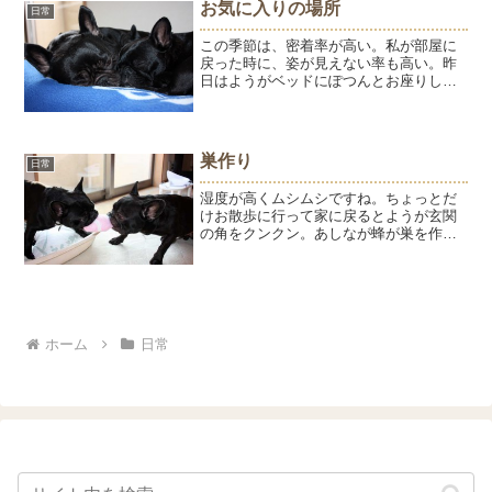
お気に入りの場所
日常
いです。そして、なぜか例...
この季節は、密着率が高い。私が部屋に
戻った時に、姿が見えない率も高い。昨
日はようがベッドにぽつんとお座りして
いた。ようちゃん、ひゅう兄どこ行っ
た？と聞くと、ここにいるよと教えてく
れる。ひゅうの隣に潜るよう。ようちゃ
ん、チビッ子だけどおちりは...
巣作り
日常
湿度が高くムシムシですね。ちょっとだ
けお散歩に行って家に戻るとようが玄関
の角をクンクン。あしなが蜂が巣を作っ
てました。ようが近づいたら蜂は飛んで
いったけど、刺されたらタイヘン！まだ
柔らかい土の巣を壊して家に戻りまし
た。こんなところじゃなくて...
ホーム
日常