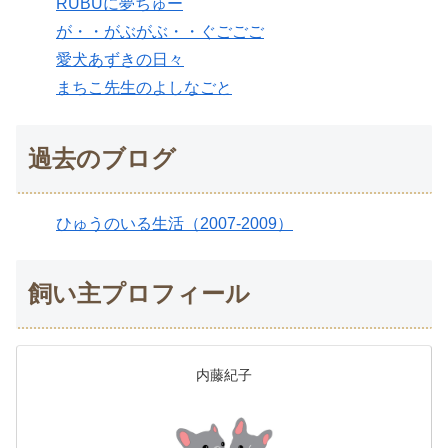
RUBUに夢ちゅー
が・・がぶがぶ・・ぐごごご
愛犬あずきの日々
まちこ先生のよしなごと
過去のブログ
ひゅうのいる生活（2007-2009）
飼い主プロフィール
内藤紀子