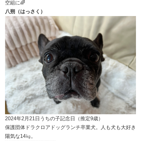
空組に🌈
八朔（はっさく）
2024年2月21日うちの子記念日（推定9歳）
保護団体ドラクロアドッグランチ卒業犬。人も犬も大好き
陽気な14㎏。