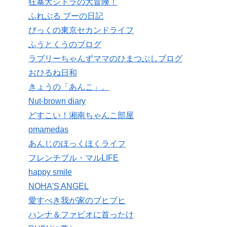
狂暴犬シトラの大冒険！
ふれぶる プーの日記
びっくの東京セカンドライフ
ふうとくうのブログ
ラブリーちゃんずママのひまつぶしブログ
おひるね日和
きょうの「あんこ」。
Nut-brown diary
どすこい！湘南ちゃんこ部屋
omamedas
あんじのほっくほくライフ
フレンチブル・マルLIFE
happy smile
NOHA'S ANGEL
愛すべき我が家のブヒブヒ
ハンナ＆ファビオに首ったけ