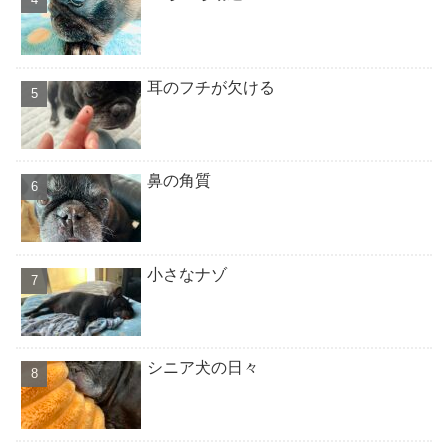
耳のフチが欠ける
鼻の角質
小さなナゾ
シニア犬の日々