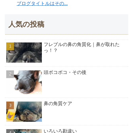
ブログタイトルはその...
人気の投稿
フレブルの鼻の角質化｜鼻が取れた
っ！？
頭ボコボコ・その後
鼻の角質ケア
いろいろ勘違い