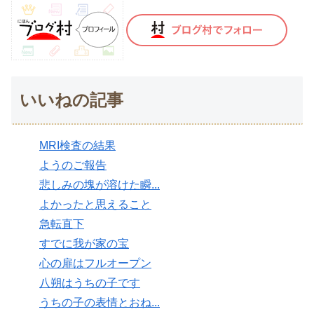
いいねの記事
MRI検査の結果
ようのご報告
悲しみの塊が溶けた瞬...
よかったと思えること
急転直下
すでに我が家の宝
心の扉はフルオープン
八朔はうちの子です
うちの子の表情とおね...