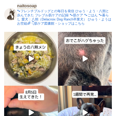
naitosoap
🐾フレンチブルドッグとの毎日を発信
ひゅう・よう・八朔と
歩んできた
フレブル肌ケアの記録
🐾肌ケア
🐾ごはん
🐾暮ら
し
愛犬：八朔（Delacroix Dog Ranch卒業犬）
ひゅう・ようは
お空組🌈
👇肌ケア図書館・ショップはこちら