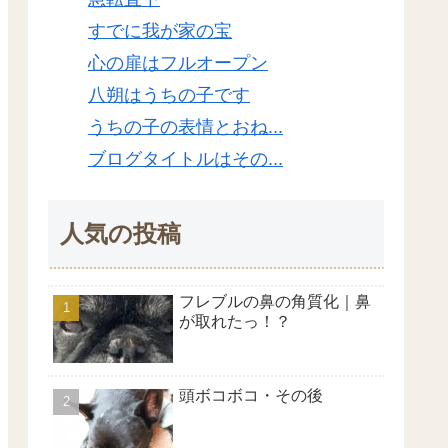
すでに我が家の宝
心の扉はフルオープン
八朔はうちの子です
うちの子の表情とおね...
ブログタイトルはその...
人気の投稿
フレブルの鼻の角質化｜鼻
が取れたっ！？
頭ボコボコ・その後